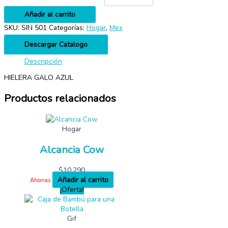
Añadir al carrito
SKU:
SIN 501
Categorías:
Hogar
,
Mex
Descargar Catalogo
Descripción
HIELERA GALO AZUL
Productos relacionados
Hogar
Alcancia Cow
$
10,290
Añadir al carrito
Ahorras
¡Oferta!
Gif