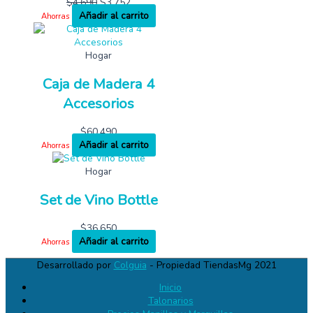
$
4,690
$
3,752
Añadir al carrito
Ahorras
Hogar
Caja de Madera 4
Accesorios
$
60,490
Añadir al carrito
Ahorras
Hogar
Set de Vino Bottle
$
36,650
Añadir al carrito
Ahorras
Desarrollado por
Colguia
- Propiedad TiendasMg 2021
Inicio
Talonarios