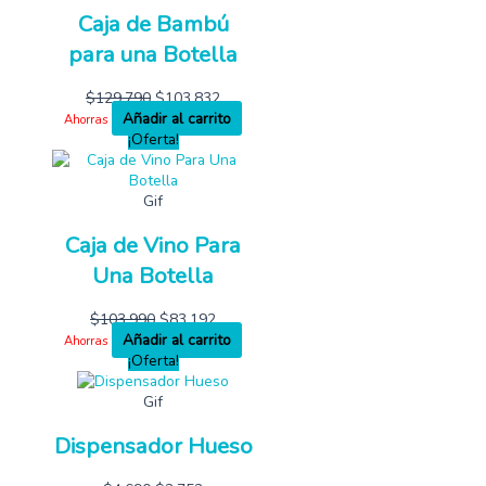
Caja de Bambú
para una Botella
$
129,790
$
103,832
Añadir al carrito
Ahorras
¡Oferta!
Gif
Caja de Vino Para
Una Botella
$
103,990
$
83,192
Añadir al carrito
Ahorras
¡Oferta!
Gif
Dispensador Hueso