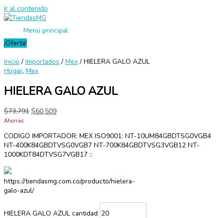
Ir al contenido
Menú principal
¡Oferta!
Inicio
/
Importados
/
Mex
/ HIELERA GALO AZUL
Hogar
,
Mex
HIELERA GALO AZUL
$
73,791
$
60,509
Ahorras
CODIGO IMPORTADOR: MEX ISO9001: NT-10UM84GBDTSG0VGB4
NT-400K84GBDTVSG0VGB7 NT-700K84GBDTVSG3VGB12 NT-
1000KDT84DTVSG7VGB17 ::
https://tiendasmg.com.co/producto/hielera-
galo-azul/
HIELERA GALO AZUL cantidad