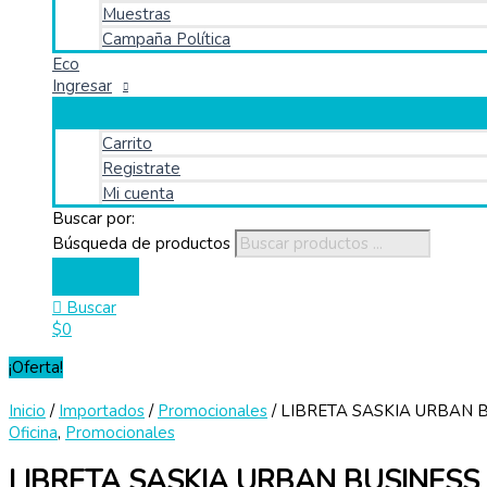
Muestras
Campaña Política
Eco
Ingresar
Carrito
Registrate
Mi cuenta
Buscar por:
Búsqueda de productos
Buscar
$
0
¡Oferta!
Inicio
/
Importados
/
Promocionales
/ LIBRETA SASKIA URBAN 
Oficina
,
Promocionales
LIBRETA SASKIA URBAN BUSINESS