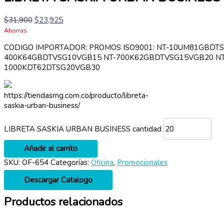
$
31,900
$
23,925
Ahorras
CODIGO IMPORTADOR: PROMOS ISO9001: NT-10UM81GBDT
400K64GBDTVSG10VGB15 NT-700K62GBDTVSG15VGB20 NT
1000KDT62DTSG20VGB30
https://tiendasmg.com.co/producto/libreta-
saskia-urban-business/
LIBRETA SASKIA URBAN BUSINESS cantidad
Añadir al carrito
SKU:
OF-654
Categorías:
Oficina
,
Promocionales
Descargar Catalogo
Productos relacionados