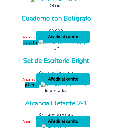
Oficina
Cuaderno con Bolígrafo
$
9,990
Añadir al carrito
Ahorras
¡Oferta!
Gif
Set de Escritorio Bright
$
16,690
$
13,352
Añadir al carrito
Ahorras
¡Oferta!
Importados
Alcancia Elefante 2-1
$
14,460
$
10,845
Añadir al carrito
Ahorras