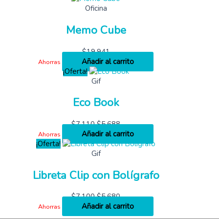
Oficina
Memo Cube
$
19,941
Añadir al carrito
Ahorras
¡Oferta!
Gif
Eco Book
$
7,110
$
5,688
Añadir al carrito
Ahorras
¡Oferta!
Gif
Libreta Clip con Bolígrafo
$
7,100
$
5,680
Añadir al carrito
Ahorras