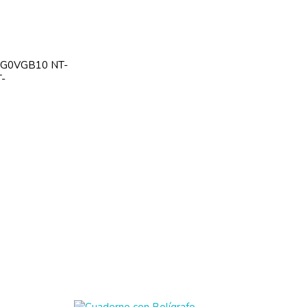
SG0VGB10 NT-
-