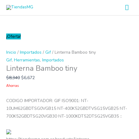
Ir
Men
al
prin
contenido
Linterna
¡Oferta!
Bamboo
tiny
Inicio
/
Importados
/
Gif
/ Linterna Bamboo tiny
cantidad
Gif
,
Herramientas
,
Importados
Linterna Bamboo tiny
$
8,340
$
6,672
Ahorras
CODIGO IMPORTADOR: GIF ISO9001: NT-
10UM62GBDTSG0VGB15 NT-400K52GBDTVSG15VGB25 NT-
700K52GBDTSG20VGB30 NT-1000KDT52DTSG25VGB35 ::