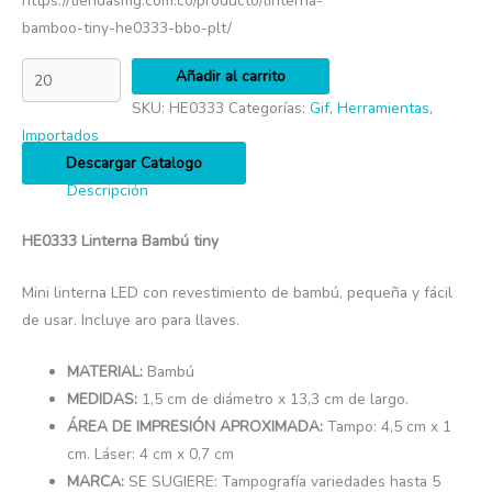
https://tiendasmg.com.co/producto/linterna-
bamboo-tiny-he0333-bbo-plt/
Añadir al carrito
SKU:
HE0333
Categorías:
Gif
,
Herramientas
,
Importados
Descargar Catalogo
Descripción
HE0333 Linterna Bambú tiny
Mini linterna LED con revestimiento de bambú, pequeña y fácil
de usar. Incluye aro para llaves.
MATERIAL:
Bambú
MEDIDAS:
1,5 cm de diámetro x 13,3 cm de largo.
ÁREA DE IMPRESIÓN APROXIMADA:
Tampo: 4,5 cm x 1
cm. Láser: 4 cm x 0,7 cm
MARCA:
SE SUGIERE: Tampografía variedades hasta 5