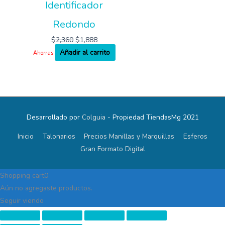
Identificador
Redondo
$
2,360
$
1,888
Añadir al carrito
Ahorras
Desarrollado por
Colguia
- Propiedad TiendasMg 2021
Inicio
Talonarios
Precios Manillas y Marquillas
Esferos
Gran Formato Digital
Shopping cart
0
Aún no agregaste productos.
Seguir viendo