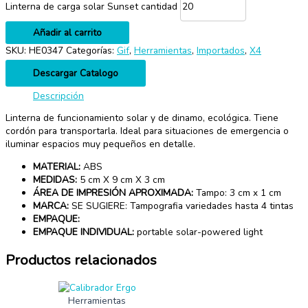
Linterna de carga solar Sunset cantidad
Añadir al carrito
SKU:
HE0347
Categorías:
Gif
,
Herramientas
,
Importados
,
X4
Descargar Catalogo
Descripción
Linterna de funcionamiento solar y de dinamo, ecológica. Tiene
cordón para transportarla. Ideal para situaciones de emergencia o
iluminar espacios muy pequeños en detalle.
MATERIAL:
ABS
MEDIDAS:
5 cm X 9 cm X 3 cm
ÁREA DE IMPRESIÓN APROXIMADA:
Tampo: 3 cm x 1 cm
MARCA:
SE SUGIERE: Tampografia variedades hasta 4 tintas
EMPAQUE:
EMPAQUE INDIVIDUAL:
portable solar-powered light
Productos relacionados
Herramientas