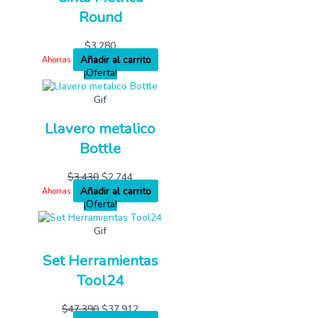
Round
$
3,280
Añadir al carrito
Ahorras
¡Oferta!
Gif
Llavero metalico
Bottle
$
3,430
$
2,744
Añadir al carrito
Ahorras
¡Oferta!
Gif
Set Herramientas
Tool24
$
47,390
$
37,912