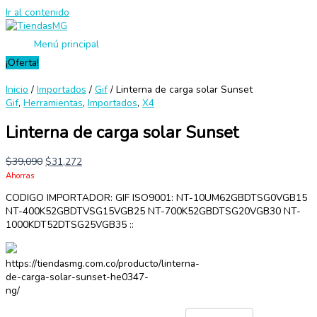
Ir al contenido
Menú principal
¡Oferta!
Inicio
/
Importados
/
Gif
/ Linterna de carga solar Sunset
Gif
,
Herramientas
,
Importados
,
X4
Linterna de carga solar Sunset
$
39,090
$
31,272
Ahorras
CODIGO IMPORTADOR: GIF ISO9001: NT-10UM62GBDTSG0VGB15
NT-400K52GBDTVSG15VGB25 NT-700K52GBDTSG20VGB30 NT-
1000KDT52DTSG25VGB35 ::
https://tiendasmg.com.co/producto/linterna-
de-carga-solar-sunset-he0347-
ng/