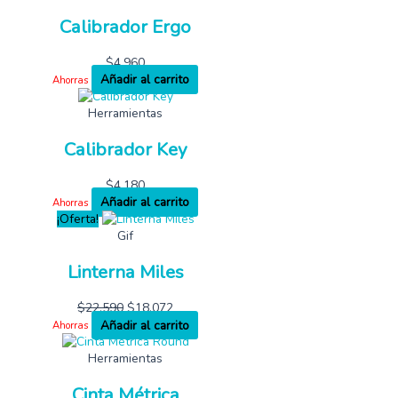
Calibrador Ergo
$
4,960
Añadir al carrito
Ahorras
Herramientas
Calibrador Key
$
4,180
Añadir al carrito
Ahorras
¡Oferta!
Gif
Linterna Miles
$
22,590
$
18,072
Añadir al carrito
Ahorras
Herramientas
Cinta Métrica