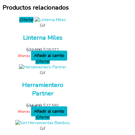
Productos relacionados
¡Oferta!
Gif
Linterna Miles
$
22,590
$
18,072
Añadir al carrito
Ahorras
¡Oferta!
Gif
Herramientero
Partner
$
34,490
$
27,592
Añadir al carrito
Ahorras
¡Oferta!
Gif