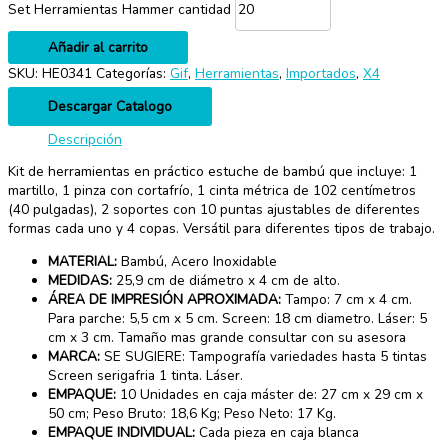
Set Herramientas Hammer cantidad
Añadir al carrito
SKU:
HE0341
Categorías:
Gif
,
Herramientas
,
Importados
,
X4
Descargar Catalogo
Descripción
Kit de herramientas en práctico estuche de bambú que incluye: 1
martillo, 1 pinza con cortafrío, 1 cinta métrica de 102 centímetros
(40 pulgadas), 2 soportes con 10 puntas ajustables de diferentes
formas cada uno y 4 copas. Versátil para diferentes tipos de trabajo.
MATERIAL:
Bambú, Acero Inoxidable
MEDIDAS:
25,9 cm de diámetro x 4 cm de alto.
ÁREA DE IMPRESIÓN APROXIMADA:
Tampo: 7 cm x 4 cm.
Para parche: 5,5 cm x 5 cm. Screen: 18 cm diametro. Láser: 5
cm x 3 cm. Tamaño mas grande consultar con su asesora
MARCA:
SE SUGIERE: Tampografía variedades hasta 5 tintas
Screen serigafria 1 tinta. Láser.
EMPAQUE:
10 Unidades en caja máster de: 27 cm x 29 cm x
50 cm; Peso Bruto: 18,6 Kg; Peso Neto: 17 Kg.
EMPAQUE INDIVIDUAL:
Cada pieza en caja blanca