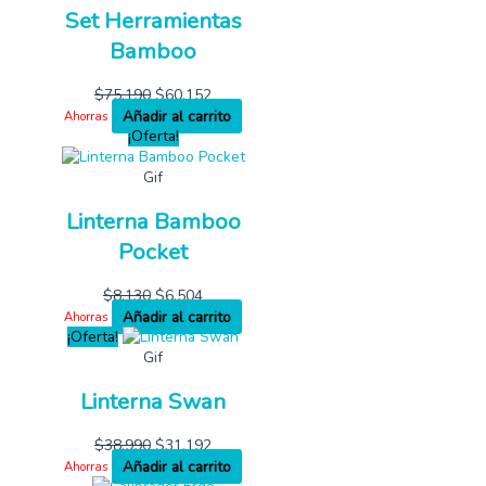
Set Herramientas
Bamboo
$
75,190
$
60,152
Añadir al carrito
Ahorras
¡Oferta!
Gif
Linterna Bamboo
Pocket
$
8,130
$
6,504
Añadir al carrito
Ahorras
¡Oferta!
Gif
Linterna Swan
$
38,990
$
31,192
Añadir al carrito
Ahorras