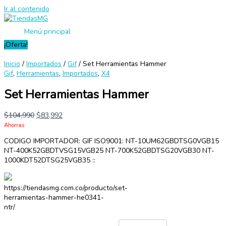
Ir al contenido
Menú principal
¡Oferta!
Inicio
/
Importados
/
Gif
/ Set Herramientas Hammer
Gif
,
Herramientas
,
Importados
,
X4
Set Herramientas Hammer
$
104,990
$
83,992
Ahorras
CODIGO IMPORTADOR: GIF ISO9001: NT-10UM62GBDTSG0VGB15
NT-400K52GBDTVSG15VGB25 NT-700K52GBDTSG20VGB30 NT-
1000KDT52DTSG25VGB35 ::
https://tiendasmg.com.co/producto/set-
herramientas-hammer-he0341-
ntr/