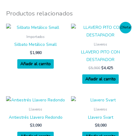
Productos relacionados
¡Oferta!
Importados
Silbato Metálico Small
Llaveros
LLAVERO PITO CON
$
1,980
DESTAPADOR
Añadir al carrito
$
5,900
$
4,425
Añadir al carrito
Llaveros
Llaveros
Antiestrés Llavero Redondo
Llavero Svart
$
3,090
$
8,080