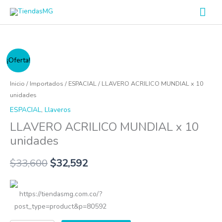
Ir
Men
al
prin
contenido
LLAVERO
¡Oferta!
ACRILICO
MUNDIAL
Inicio
/
Importados
/
ESPACIAL
/ LLAVERO ACRILICO MUNDIAL x 10
x
unidades
10
ESPACIAL
,
Llaveros
unidades
LLAVERO ACRILICO MUNDIAL x 10
cantidad
unidades
$
33,600
$
32,592
https://tiendasmg.com.co/?
post_type=product&p=80592