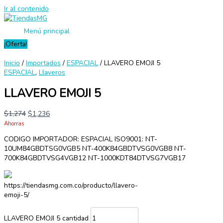
Ir al contenido
Menú principal
¡Oferta!
Inicio
/
Importados
/
ESPACIAL
/ LLAVERO EMOJI 5
ESPACIAL
,
Llaveros
LLAVERO EMOJI 5
$
1,274
$
1,236
Ahorras
CODIGO IMPORTADOR: ESPACIAL ISO9001: NT-
10UM84GBDTSG0VGB5 NT-400K84GBDTVSG0VGB8 NT-
700K84GBDTVSG4VGB12 NT-1000KDT84DTVSG7VGB17
https://tiendasmg.com.co/producto/llavero-
emoji-5/
LLAVERO EMOJI 5 cantidad