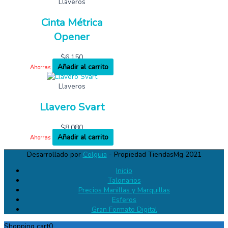
Llaveros
Cinta Métrica
Opener
$
6,150
Añadir al carrito
Ahorras
Llaveros
Llavero Svart
$
8,080
Añadir al carrito
Ahorras
Desarrollado por
Colguia
- Propiedad TiendasMg 2021
Inicio
Talonarios
Precios Manillas y Marquillas
Esferos
Gran Formato Digital
Shopping cart
0