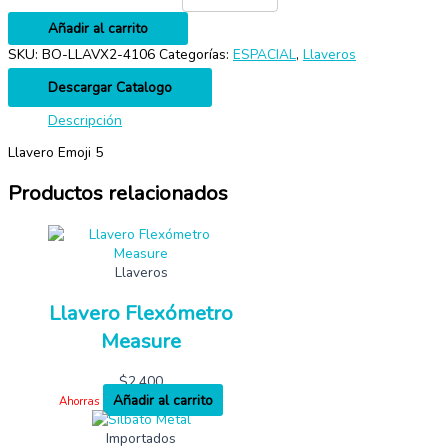
Añadir al carrito
SKU:
BO-LLAVX2-4106
Categorías:
ESPACIAL
,
Llaveros
Descargar Catalogo
Descripción
Llavero Emoji 5
Productos relacionados
Llaveros
Llavero Flexómetro
Measure
$
2,400
Añadir al carrito
Ahorras
Importados