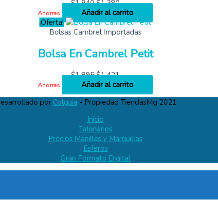
$
1,840
$
1,380
Añadir al carrito
Ahorras
¡Oferta!
Bolsas Cambrel Importadas
Bolsa En Cambrel Petit
$
1,895
$
1,421
Añadir al carrito
Ahorras
esarrollado por
Colguia
- Propiedad TiendasMg 2021
Inicio
Talonarios
Precios Manillas y Marquillas
Esferos
Gran Formato Digital