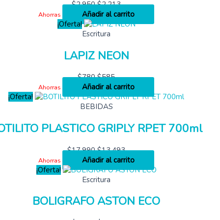
$
2,950
$
2,213
Añadir al carrito
Ahorras
¡Oferta!
Escritura
LAPIZ NEON
$
780
$
585
Añadir al carrito
Ahorras
¡Oferta!
BEBIDAS
OTILITO PLASTICO GRIPLY RPET 700ml
$
17,990
$
13,493
Añadir al carrito
Ahorras
¡Oferta!
Escritura
BOLIGRAFO ASTON ECO