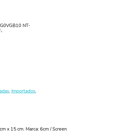
SG0VGB10 NT-
-
adas
,
Importados
,
 cm x 15 cm. Marca: 6cm / Screen