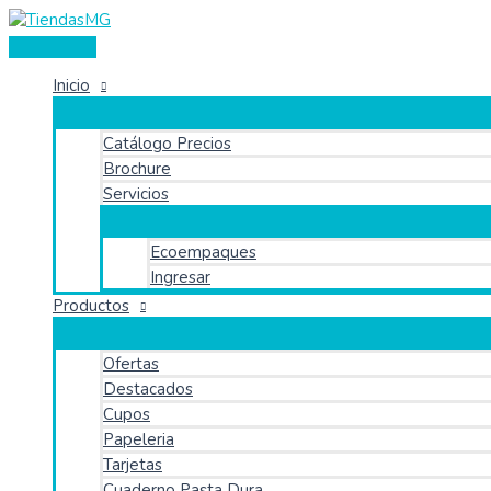
Menú
Ir
Mini
Buscar
Buscar
principal
al
Bolsa
por:
contenido
en
Cambrel
Inicio
cantidad
Catálogo Precios
Brochure
Servicios
Ecoempaques
Ingresar
Productos
Ofertas
Destacados
Cupos
Papeleria
Tarjetas
Cuaderno Pasta Dura