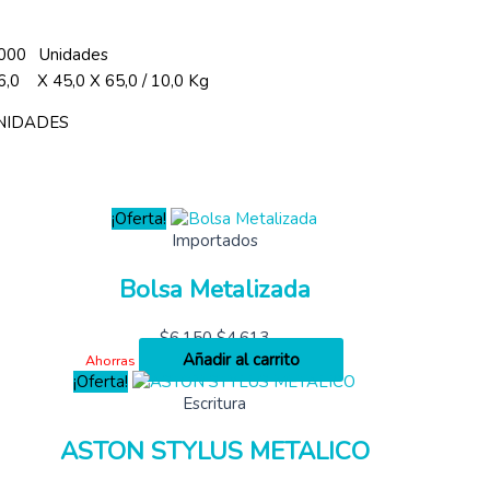
000 Unidades
6,0 X 45,0 X 65,0 / 10,0 Kg
UNIDADES
¡Oferta!
Importados
Bolsa Metalizada
$
6,150
$
4,613
Añadir al carrito
Ahorras
¡Oferta!
Escritura
ASTON STYLUS METALICO