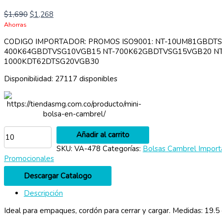
$
1,690
$
1,268
Ahorras
CODIGO IMPORTADOR: PROMOS ISO9001: NT-10UM81GBDT
400K64GBDTVSG10VGB15 NT-700K62GBDTVSG15VGB20 NT
1000KDT62DTSG20VGB30
Disponibilidad:
27117 disponibles
https://tiendasmg.com.co/producto/mini-
bolsa-en-cambrel/
Añadir al carrito
SKU:
VA-478
Categorías:
Bolsas Cambrel Import
Promocionales
Descargar Catalogo
Descripción
Ideal para empaques, cordón para cerrar y cargar. Medidas: 19.5