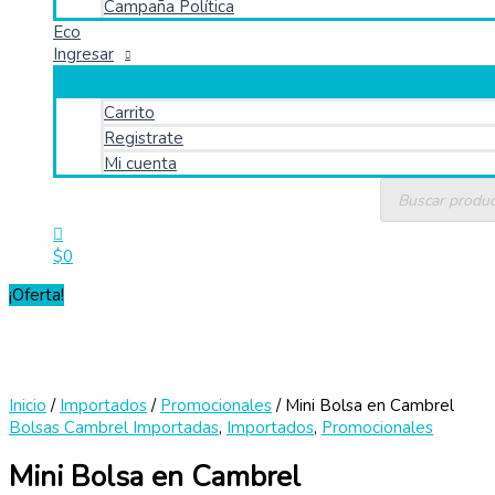
Campaña Política
Eco
Ingresar
Carrito
Registrate
Mi cuenta
Búsqueda
de
productos
$
0
¡Oferta!
Inicio
/
Importados
/
Promocionales
/ Mini Bolsa en Cambrel
Bolsas Cambrel Importadas
,
Importados
,
Promocionales
Mini Bolsa en Cambrel