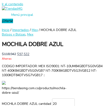
Ir al contenido
Menú principal
¡Oferta!
Inicio
/
Importados
/
Mex
/ MOCHILA DOBRE AZUL
Bolsos y Bolsas
,
Mex
MOCHILA DOBRE AZUL
$
118,942
$
97,532
Ahorras
CODIGO IMPORTADOR: MEX ISO9001: NT-10UM84GBDTSG0VGB4
NT-400K84GBDTVSG0VGB7 NT-700K84GBDTVSG3VGB12 NT-
1000KDT84DTVSG7VGB17 ::
https://tiendasmg.com.co/producto/mochila-
dobre-azul/
MOCHILA DOBRE AZUL cantidad