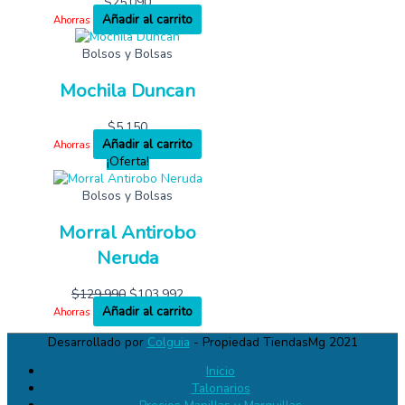
$
25,090
Añadir al carrito
Ahorras
Bolsos y Bolsas
Mochila Duncan
$
5,150
Añadir al carrito
Ahorras
¡Oferta!
Bolsos y Bolsas
Morral Antirobo
Neruda
$
129,990
$
103,992
Añadir al carrito
Ahorras
Desarrollado por
Colguia
- Propiedad TiendasMg 2021
Inicio
Talonarios