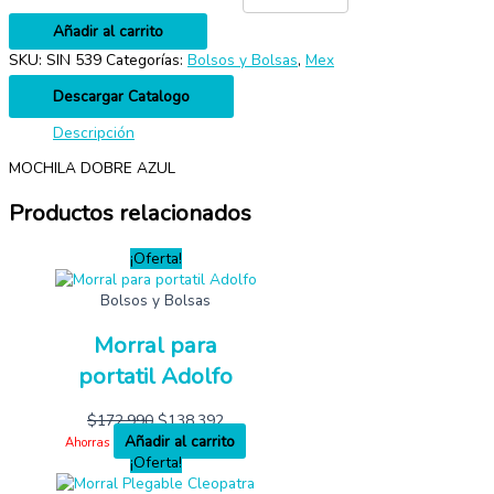
Añadir al carrito
SKU:
SIN 539
Categorías:
Bolsos y Bolsas
,
Mex
Descargar Catalogo
Descripción
MOCHILA DOBRE AZUL
Productos relacionados
¡Oferta!
Bolsos y Bolsas
Morral para
portatil Adolfo
$
172,990
$
138,392
Añadir al carrito
Ahorras
¡Oferta!