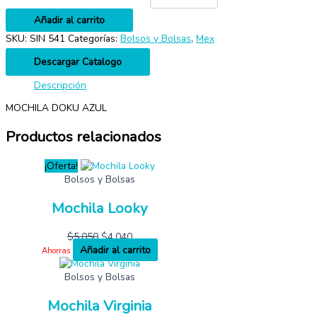
Añadir al carrito
SKU:
SIN 541
Categorías:
Bolsos y Bolsas
,
Mex
Descargar Catalogo
Descripción
MOCHILA DOKU AZUL
Productos relacionados
¡Oferta!
Bolsos y Bolsas
Mochila Looky
$
5,050
$
4,040
Añadir al carrito
Ahorras
Bolsos y Bolsas
Mochila Virginia