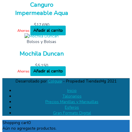
Canguro
Impermeable Aqua
$
17,690
Añadir al carrito
Ahorras
Bolsos y Bolsas
Mochila Duncan
$
5,150
Añadir al carrito
Ahorras
Desarrollado por
Colguia
- Propiedad TiendasMg 2021
Inicio
Talonarios
Precios Manillas y Marquillas
Esferos
Gran Formato Digital
Shopping cart
0
Aún no agregaste productos.