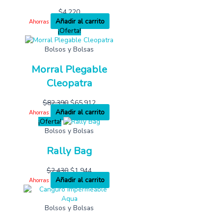
$
4,220
Añadir al carrito
Ahorras
¡Oferta!
Bolsos y Bolsas
Morral Plegable
Cleopatra
$
82,390
$
65,912
Añadir al carrito
Ahorras
¡Oferta!
Bolsos y Bolsas
Rally Bag
$
2,430
$
1,944
Añadir al carrito
Ahorras
Bolsos y Bolsas