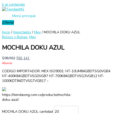
Ir al contenido
Menú principal
¡Oferta!
Inicio
/
Importados
/
Mex
/ MOCHILA DOKU AZUL
Bolsos y Bolsas
,
Mex
MOCHILA DOKU AZUL
$
98,952
$
81,141
Ahorras
CODIGO IMPORTADOR: MEX ISO9001: NT-10UM84GBDTSG0VGB4
NT-400K84GBDTVSG0VGB7 NT-700K84GBDTVSG3VGB12 NT-
1000KDT84DTVSG7VGB17 ::
https://tiendasmg.com.co/producto/mochila-
doku-azul/
MOCHILA DOKU AZUL cantidad