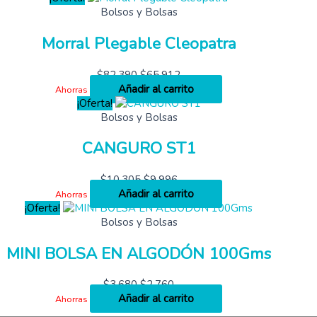
Bolsos y Bolsas
Morral Plegable Cleopatra
$
82,390
$
65,912
Añadir al carrito
Ahorras
¡Oferta!
Bolsos y Bolsas
CANGURO ST1
$
10,305
$
9,996
Añadir al carrito
Ahorras
¡Oferta!
Bolsos y Bolsas
MINI BOLSA EN ALGODÓN 100Gms
$
3,680
$
2,760
Añadir al carrito
Ahorras