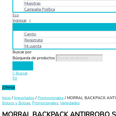
Muestras
Campaña Política
Eco
Ingresar
Carrito
Registrate
Mi cuenta
Buscar por:
Búsqueda de productos
Buscar
$
0
¡Oferta!
Inicio
/
Importados
/
Promocionales
/ MORRAL BACKPACK ANTI
Bolsos y Bolsas
,
Promocionales
,
Variedades
MORRAL BACKPACK ANTIRROBO S