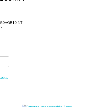
SG0VGB10 NT-
-
dades