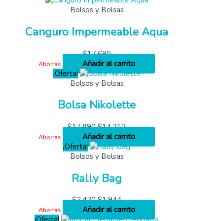
Bolsos y Bolsas
Canguro Impermeable Aqua
$
17,690
Añadir al carrito
Ahorras
¡Oferta!
Bolsos y Bolsas
Bolsa Nikolette
$
17,890
$
14,312
Añadir al carrito
Ahorras
¡Oferta!
Bolsos y Bolsas
Rally Bag
$
2,430
$
1,944
Añadir al carrito
Ahorras
¡Oferta!