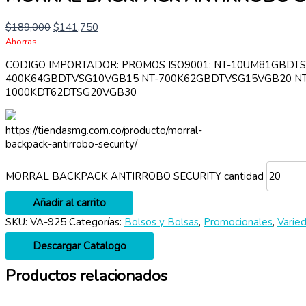
$
189,000
$
141,750
Ahorras
CODIGO IMPORTADOR: PROMOS ISO9001: NT-10UM81GBDT
400K64GBDTVSG10VGB15 NT-700K62GBDTVSG15VGB20 NT
1000KDT62DTSG20VGB30
https://tiendasmg.com.co/producto/morral-
backpack-antirrobo-security/
MORRAL BACKPACK ANTIRROBO SECURITY cantidad
Añadir al carrito
SKU:
VA-925
Categorías:
Bolsos y Bolsas
,
Promocionales
,
Varie
Descargar Catalogo
Productos relacionados