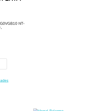
SG0VGB10 NT-
-
dades