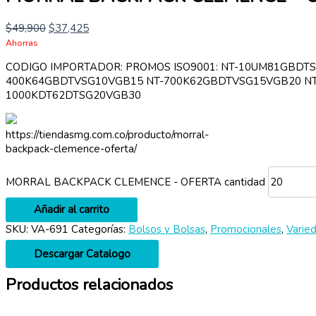
$
49,900
$
37,425
Ahorras
CODIGO IMPORTADOR: PROMOS ISO9001: NT-10UM81GBDT
400K64GBDTVSG10VGB15 NT-700K62GBDTVSG15VGB20 NT
1000KDT62DTSG20VGB30
https://tiendasmg.com.co/producto/morral-
backpack-clemence-oferta/
MORRAL BACKPACK CLEMENCE - OFERTA cantidad
Añadir al carrito
SKU:
VA-691
Categorías:
Bolsos y Bolsas
,
Promocionales
,
Varie
Descargar Catalogo
Productos relacionados