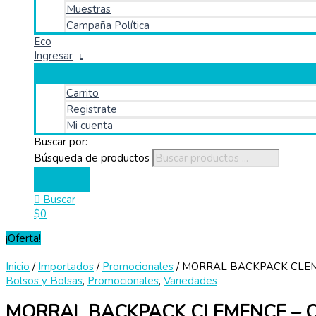
Muestras
Campaña Política
Eco
Ingresar
Carrito
Registrate
Mi cuenta
Buscar por:
Búsqueda de productos
Buscar
$
0
¡Oferta!
Inicio
/
Importados
/
Promocionales
/ MORRAL BACKPACK CLEM
Bolsos y Bolsas
,
Promocionales
,
Variedades
MORRAL BACKPACK CLEMENCE – 