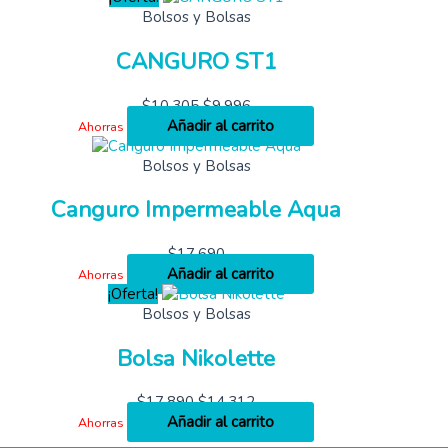
Bolsos y Bolsas
CANGURO ST1
$
10,305
$
9,996
Añadir al carrito
Ahorras
Bolsos y Bolsas
Canguro Impermeable Aqua
$
17,690
Añadir al carrito
Ahorras
¡Oferta!
Bolsos y Bolsas
Bolsa Nikolette
$
17,890
$
14,312
Añadir al carrito
Ahorras