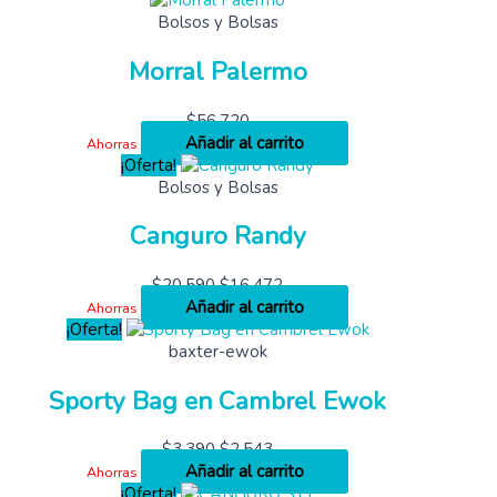
Bolsos y Bolsas
Morral Palermo
$
56,720
Añadir al carrito
Ahorras
¡Oferta!
Bolsos y Bolsas
Canguro Randy
$
20,590
$
16,472
Añadir al carrito
Ahorras
¡Oferta!
baxter-ewok
Sporty Bag en Cambrel Ewok
$
3,390
$
2,543
Añadir al carrito
Ahorras
¡Oferta!