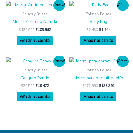
¡Oferta!
¡Oferta!
Bolsos y Bolsas
Bolsos y Bolsas
Morral Antirobo Neruda
Rally Bag
$
129,990
$
103,992
$
2,430
$
1,944
Añadir al carrito
Añadir al carrito
¡Oferta!
¡Oferta!
Bolsos y Bolsas
Bolsos y Bolsas
Canguro Randy
Morral para portatil Adolfo
$
20,590
$
16,472
$
172,990
$
138,392
Añadir al carrito
Añadir al carrito