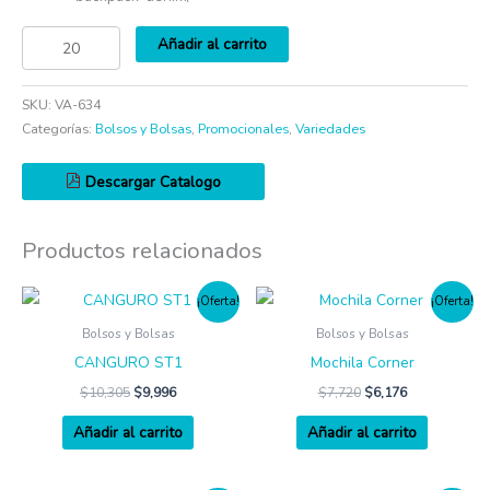
Añadir al carrito
SKU:
VA-634
Categorías:
Bolsos y Bolsas
,
Promocionales
,
Variedades
Descargar Catalogo
Productos relacionados
¡Oferta!
¡Oferta!
Bolsos y Bolsas
Bolsos y Bolsas
CANGURO ST1
Mochila Corner
$
10,305
$
9,996
$
7,720
$
6,176
Añadir al carrito
Añadir al carrito