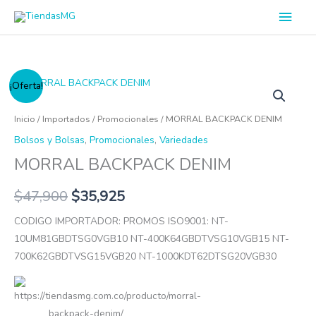
Ir
Men
al
princ
contenido
MORRAL
¡Oferta!
BACKPACK
DENIM
Inicio
/
Importados
/
Promocionales
/ MORRAL BACKPACK DENIM
cantidad
Bolsos y Bolsas
,
Promocionales
,
Variedades
MORRAL BACKPACK DENIM
$
47,900
$
35,925
CODIGO IMPORTADOR: PROMOS ISO9001: NT-
10UM81GBDTSG0VGB10 NT-400K64GBDTVSG10VGB15 NT-
700K62GBDTVSG15VGB20 NT-1000KDT62DTSG20VGB30
https://tiendasmg.com.co/producto/morral-
backpack-denim/