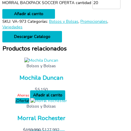
MORRAL BACKPACK SOCCER OFERTA cantidad
Añadir al carrito
SKU:
VA-973
Categorías:
Bolsos y Bolsas
,
Promocionales
,
Variedades
Descargar Catalogo
Productos relacionados
Bolsos y Bolsas
Mochila Duncan
$
5,150
Añadir al carrito
Ahorras
¡Oferta!
Bolsos y Bolsas
Morral Rochester
$
159,990
$
127,992