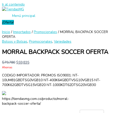
Ir al contenido
Menú principal
¡Oferta!
Inicio
/
Importados
/
Promocionales
/ MORRAL BACKPACK SOCCER
OFERTA
Bolsos y Bolsas
,
Promocionales
,
Variedades
MORRAL BACKPACK SOCCER OFERTA
$
79,780
$
59,835
Ahorras
CODIGO IMPORTADOR: PROMOS ISO9001: NT-
10UM81GBDTSG0VGB10 NT-400K64GBDTVSG10VGB15 NT-
700K62GBDTVSG15VGB20 NT-1000KDT62DTSG20VGB30
https://tiendasmg.com.co/producto/morral-
backpack-soccer-oferta/