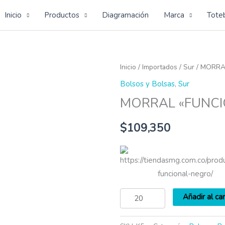
Inicio
Productos
Diagramación
Marca
Tote
MORRAL
Inicio
/
Importados
/
Sur
/ MORRA
"FUNCIONAL"
Bolsos y Bolsas
,
Sur
NEGRO
MORRAL «FUNCI
cantidad
$
109,350
https://tiendasmg.com.co/prod
funcional-negro/
Añadir al car