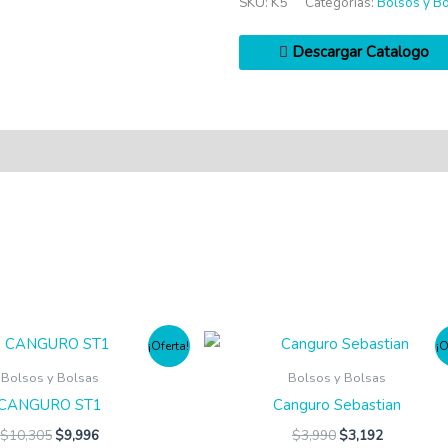
SKU:
K5
Categorías:
Bolsos y B
Descargar Catalogo
¡Oferta!
¡O
Bolsos y Bolsas
Bolsos y Bolsas
CANGURO ST1
Canguro Sebastian
$
10,305
$
9,996
$
3,990
$
3,192