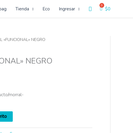
Buscar
bag
Tienda
Eco
Ingresar
$
0
L «FUNCIONAL» NEGRO
ONAL» NEGRO
ucto/morral-
rito