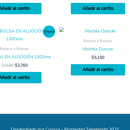
Añadir al carrito
Añadir al carrito
¡Oferta!
Bolsos y Bolsas
Mochila Duncan
Bolsos y Bolsas
SA EN ALGODÓN 100Gms
$
5,150
$
3,680
$
2,760
Añadir al carrito
Añadir al carrito
Desarrollado por
Colguia
- Propiedad TiendasMg 2021