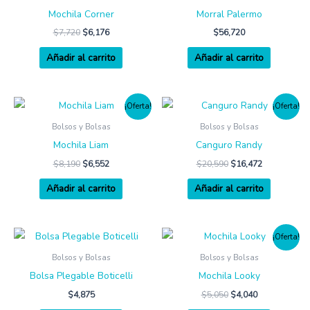
Mochila Corner
Morral Palermo
$
7,720
$
6,176
$
56,720
Añadir al carrito
Añadir al carrito
¡Oferta!
¡Oferta!
Bolsos y Bolsas
Bolsos y Bolsas
Mochila Liam
Canguro Randy
$
8,190
$
6,552
$
20,590
$
16,472
Añadir al carrito
Añadir al carrito
¡Oferta!
Bolsos y Bolsas
Bolsos y Bolsas
Bolsa Plegable Boticelli
Mochila Looky
$
4,875
$
5,050
$
4,040