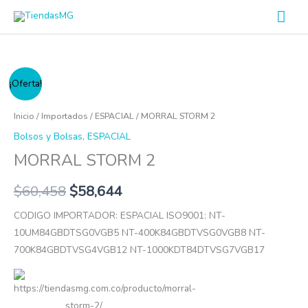
Ir
Men
al
prin
contenido
MORRAL
¡Oferta!
STORM
2
Inicio
/
Importados
/
ESPACIAL
/ MORRAL STORM 2
cantidad
Bolsos y Bolsas
,
ESPACIAL
MORRAL STORM 2
$
60,458
$
58,644
CODIGO IMPORTADOR: ESPACIAL ISO9001: NT-
10UM84GBDTSG0VGB5 NT-400K84GBDTVSG0VGB8 NT-
700K84GBDTVSG4VGB12 NT-1000KDT84DTVSG7VGB17
https://tiendasmg.com.co/producto/morral-
storm-2/