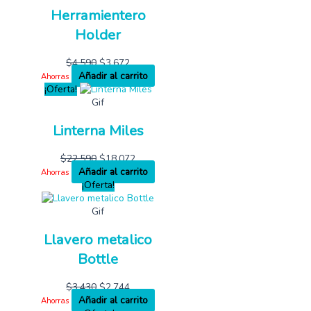
Herramientero
Holder
$
4,590
$
3,672
Añadir al carrito
Ahorras
¡Oferta!
Gif
Linterna Miles
$
22,590
$
18,072
Añadir al carrito
Ahorras
¡Oferta!
Gif
Llavero metalico
Bottle
$
3,430
$
2,744
Añadir al carrito
Ahorras