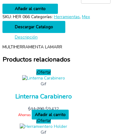
Añadir al carrito
SKU:
HER 066
Categorías:
Herramientas
,
Mex
Descargar Catalogo
Descripción
MULTIHERRAMIENTA LAMARR
Productos relacionados
¡Oferta!
Gif
Linterna Carabinero
$
11,790
$
9,432
Añadir al carrito
Ahorras
¡Oferta!
Gif