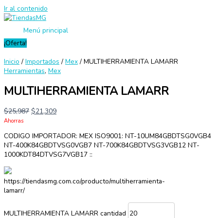
Ir al contenido
Menú principal
¡Oferta!
Inicio
/
Importados
/
Mex
/ MULTIHERRAMIENTA LAMARR
Herramientas
,
Mex
MULTIHERRAMIENTA LAMARR
$
25,987
$
21,309
Ahorras
CODIGO IMPORTADOR: MEX ISO9001: NT-10UM84GBDTSG0VGB4
NT-400K84GBDTVSG0VGB7 NT-700K84GBDTVSG3VGB12 NT-
1000KDT84DTVSG7VGB17 ::
https://tiendasmg.com.co/producto/multiherramienta-
lamarr/
MULTIHERRAMIENTA LAMARR cantidad