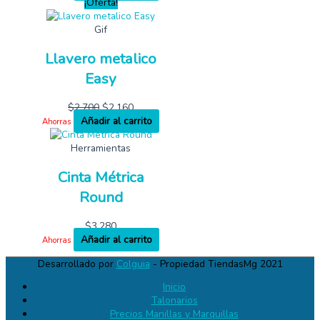
¡Oferta!
Gif
Llavero metalico
Easy
$
2,700
$
2,160
Añadir al carrito
Ahorras
Herramientas
Cinta Métrica
Round
$
3,280
Añadir al carrito
Ahorras
Desarrollado por
Colguia
- Propiedad TiendasMg 2021
Inicio
Talonarios
Precios Manillas y Marquillas