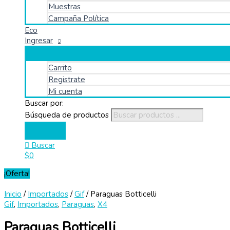
Muestras
Campaña Política
Eco
Ingresar
Carrito
Registrate
Mi cuenta
Buscar por:
Búsqueda de productos
Buscar
$
0
¡Oferta!
Inicio
/
Importados
/
Gif
/ Paraguas Botticelli
Gif
,
Importados
,
Paraguas
,
X4
Paraguas Botticelli