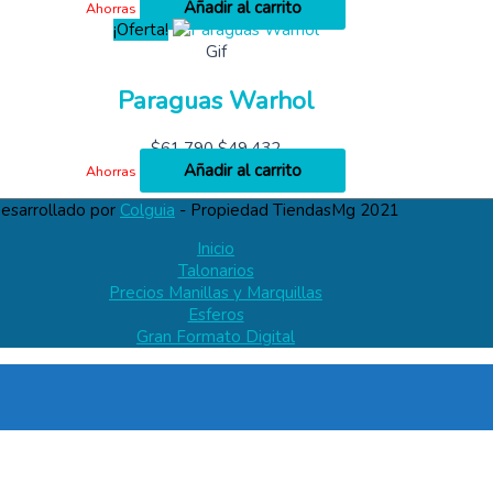
Añadir al carrito
Ahorras
¡Oferta!
Gif
Paraguas Warhol
$
61,790
$
49,432
Añadir al carrito
Ahorras
esarrollado por
Colguia
- Propiedad TiendasMg 2021
Inicio
Talonarios
Precios Manillas y Marquillas
Esferos
Gran Formato Digital