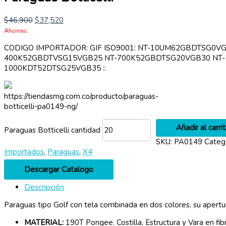
$
46,900
$
37,520
Ahorras
CODIGO IMPORTADOR: GIF ISO9001: NT-10UM62GBDTSG0VG
400K52GBDTVSG15VGB25 NT-700K52GBDTSG20VGB30 NT-
1000KDT52DTSG25VGB35 ::
https://tiendasmg.com.co/producto/paraguas-
botticelli-pa0149-ng/
Añadir al carri
Paraguas Botticelli cantidad
SKU:
PA0149
Categ
Importados
,
Paraguas
,
X4
Descargar Catalogo
Descripción
Paraguas tipo Golf con tela combinada en dos colores, su apertu
MATERIAL:
190T Pongee. Costilla, Estructura y Vara en f