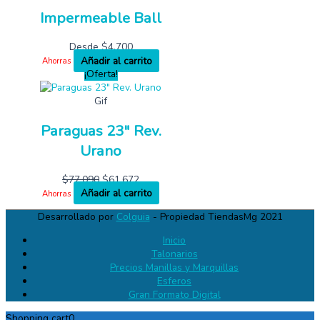
Impermeable Ball
Desde
$
4,700
Añadir al carrito
Ahorras
¡Oferta!
Gif
Paraguas 23″ Rev.
Urano
$
77,090
$
61,672
Añadir al carrito
Ahorras
Desarrollado por
Colguia
- Propiedad TiendasMg 2021
Inicio
Talonarios
Precios Manillas y Marquillas
Esferos
Gran Formato Digital
Shopping cart
0