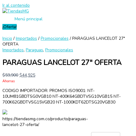
Ir al contenido
Menú principal
¡Oferta!
Inicio
/
Importados
/
Promocionales
/ PARAGUAS LANCELOT 27″
OFERTA
Importados
,
Paraguas
,
Promocionales
PARAGUAS LANCELOT 27″ OFERTA
$
59,900
$
44,925
Ahorras
CODIGO IMPORTADOR: PROMOS ISO9001: NT-
10UM81GBDTSG0VGB10 NT-400K64GBDTVSG10VGB15 NT-
700K62GBDTVSG15VGB20 NT-1000KDT62DTSG20VGB30
https://tiendasmg.com.co/producto/paraguas-
lancelot-27-oferta/