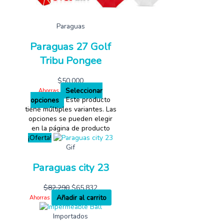
Paraguas
Paraguas 27 Golf
Tribu Pongee
$
50,000
Seleccionar
Ahorras
opciones
Este producto
tiene múltiples variantes. Las
opciones se pueden elegir
en la página de producto
¡Oferta!
Gif
Paraguas city 23
$
82,290
$
65,832
Añadir al carrito
Ahorras
Importados