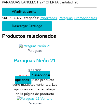
PARAGUAS LANCELOT 27" OFERTA cantidad
Añadir al carrito
SKU:
SO-45
Categorías:
Importados
,
Paraguas
,
Promocionales
Descargar Catalogo
Productos relacionados
Paraguas
Paraguas Neón 21
$
45,200
Seleccionar
Ahorras
opciones
Este producto
tiene múltiples variantes. Las
opciones se pueden elegir
en la página de producto
Paraguas