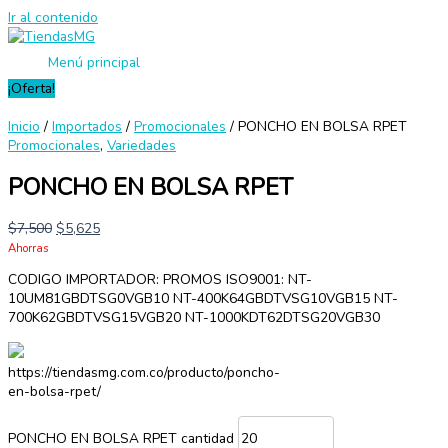
Ir al contenido
Menú principal
¡Oferta!
Inicio
/
Importados
/
Promocionales
/ PONCHO EN BOLSA RPET
Promocionales
,
Variedades
PONCHO EN BOLSA RPET
$
7,500
$
5,625
Ahorras
CODIGO IMPORTADOR: PROMOS ISO9001: NT-
10UM81GBDTSG0VGB10 NT-400K64GBDTVSG10VGB15 NT-
700K62GBDTVSG15VGB20 NT-1000KDT62DTSG20VGB30
https://tiendasmg.com.co/producto/poncho-
en-bolsa-rpet/
PONCHO EN BOLSA RPET cantidad