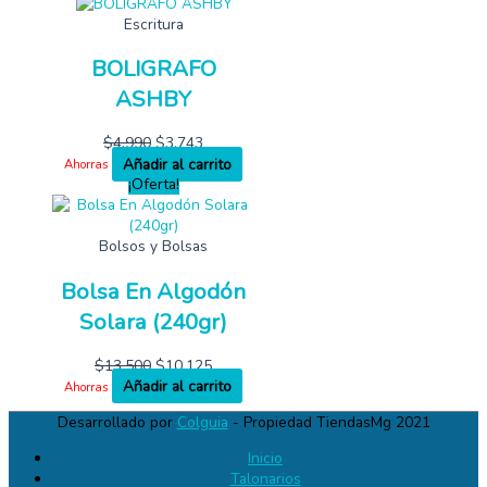
Escritura
BOLIGRAFO
ASHBY
$
4,990
$
3,743
Añadir al carrito
Ahorras
¡Oferta!
Bolsos y Bolsas
Bolsa En Algodón
Solara (240gr)
$
13,500
$
10,125
Añadir al carrito
Ahorras
Desarrollado por
Colguia
- Propiedad TiendasMg 2021
Inicio
Talonarios