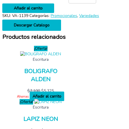
Añadir al carrito
SKU:
VA-1139
Categorías:
Promocionales
,
Variedades
Descargar Catalogo
Productos relacionados
¡Oferta!
Escritura
BOLIGRAFO
ALDEN
$
7,100
$
5,325
Añadir al carrito
Ahorras
¡Oferta!
Escritura
LAPIZ NEON