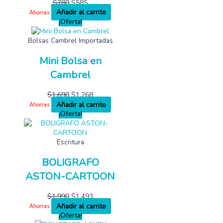
$
780
$
585
Añadir al carrito
Ahorras
¡Oferta!
Bolsas Cambrel Importadas
Mini Bolsa en
Cambrel
$
1,690
$
1,268
Añadir al carrito
Ahorras
¡Oferta!
Escritura
BOLIGRAFO
ASTON-CARTOON
$
1,990
$
1,493
Añadir al carrito
Ahorras
¡Oferta!