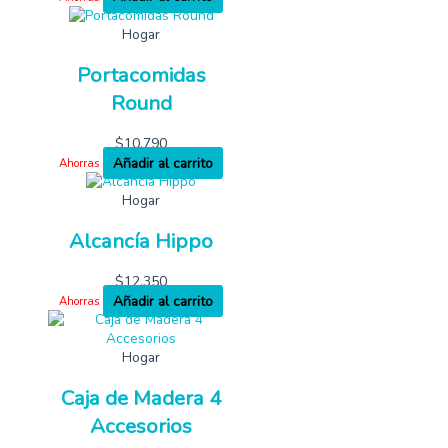
Hogar
Portacomidas
Round
$
10,790
Añadir al carrito
Ahorras
Hogar
Alcancía Hippo
$
12,350
Añadir al carrito
Ahorras
Hogar
Caja de Madera 4
Accesorios