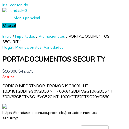
Ir al contenido
Menú principal
¡Oferta!
Inicio
/
Importados
/
Promocionales
/ PORTADOCUMENTOS
SECURITY
Hogar
,
Promocionales
,
Variedades
PORTADOCUMENTOS SECURITY
$
56,900
$
42,675
Ahorras
CODIGO IMPORTADOR: PROMOS ISO9001: NT-
10UM81GBDTSG0VGB10 NT-400K64GBDTVSG10VGB15 NT-
700K62GBDTVSG15VGB20 NT-1000KDT62DTSG20VGB30
https://tiendasmg.com.co/producto/portadocumentos-
security/