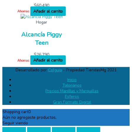
$
60,490
Añadir al carrito
Ahorras
Hogar
Alcancía Piggy
Teen
$
26,790
Añadir al carrito
Ahorras
Desarrollado por
Colguia
- Propiedad TiendasMg 2021
Inicio
Talonarios
Precios Manillas y Marquillas
Esferos
Gran Formato Digital
Shopping cart
0
Aún no agregaste productos.
Seguir viendo