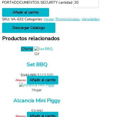
PORTADOCUMENTOS SECURITY cantidad
Añadir al carrito
SKU:
VA-632
Categorías:
Hogar
,
Promocionales
,
Variedades
Descargar Catalogo
Productos relacionados
¡Oferta!
Gif
Set BBQ
$
141,900
$
113,520
Añadir al carrito
Ahorras
Hogar
Alcancia Mini Piggy
$
9,990
Añadir al carrito
Ahorras