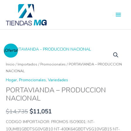
Ir
Men
al
princ
contenido
PORTAVIANDA
¡Oferta!
-
PRODUCCION
Inicio
/
Importados
/
Promocionales
/ PORTAVIANDA – PRODUCCION
NACIONAL
NACIONAL
cantidad
Hogar
,
Promocionales
,
Variedades
PORTAVIANDA – PRODUCCION
NACIONAL
$
14,735
$
11,051
CODIGO IMPORTADOR: PROMOS ISO9001: NT-
10UM81GBDTSG0VGB10 NT-400K64GBDTVSG10VGB15 NT-