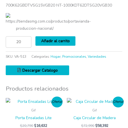
700K62GBDTVSG15VGB20 NT-1000KDT62DTSG20VGB30
https://tiendasmg.com.co/producto/portavianda-
produccion-nacional/
Añadir al carrito
SKU:
VA-513
Categorías:
Hogar
,
Promocionales
,
Variedades
Descargar Catalogo
Productos relacionados
¡Oferta!
¡Oferta!
Gif
Gif
Porta Ensaladas Lite
Caja Circular de Madera
$
20,790
$
16,632
$
72,990
$
58,392