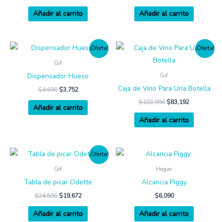
Añadir al carrito
Añadir al carrito
¡Oferta!
¡Oferta!
Gif
Dispensador Hueso
Gif
Caja de Vino Para Una Botella
$
4,690
$
3,752
$
103,990
$
83,192
Añadir al carrito
Añadir al carrito
¡Oferta!
Gif
Hogar
Tabla de picar Odette
Alcancia Piggy
$
24,590
$
19,672
$
6,090
Añadir al carrito
Añadir al carrito