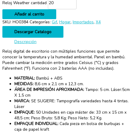
Reloj Weather cantidad
Añadir al carrito
SKU:
HO0384
Categorías:
Gif
,
Hogar
,
Importados
,
X4
Descargar Catalogo
Descripción
Reloj digital de escritorio con múltiples funciones que permite
conocer la temperatura y la humedad ambiental. Panel en bambú.
Puede cambiar la medición entre grados Celsius (°C) y grados
Fahrenheit (°F). Funciona con 2 baterías AAA (no incluidas).
MATERIAL:
Bambú + ABS
MEDIDAS:
8,6 cm x 2,1 cm x 12,3 cm.
ÁREA DE IMPRESIÓN APROXIMADA:
Tampo: 5 cm. Láser:5cm
X 1,5 cm
MARCA:
SE SUGIERE: Tampografía variedades hasta 4 tintas.
Láser
EMPAQUE:
50 Unidades en caja máster de: 33 cm x 15 cm x
48,5 cm; Peso Bruto: 5,8 Kg; Peso Neto: 5,2 Kg.
EMPAQUE INDIVIDUAL:
Cada pieza en bolsa de burbujas +
caja de papel kraft