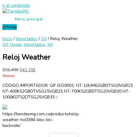
Ir al contenido
Menú principal
¡Oferta!
Inicio
/
Importados
/
Gif
/ Reloj Weather
Gif
,
Hogar
,
Importados
,
X4
Reloj Weather
$
51,490
$
41,192
Ahorras
CODIGO IMPORTADOR: GIF ISO9001: NT-10UM62GBDTSG0VGB15
NT-400K52GBDTVSG15VGB25 NT-700K52GBDTSG20VGB30 NT-
1000KDT52DTSG25VGB35 ::
https://tiendasmg.com.co/producto/reloj-
weather-ho0384-bbo-blc-
backside/