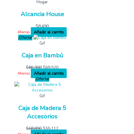
Hogar
Alcancia House
$
8,490
Añadir al carrito
Ahorras
¡Oferta!
Gif
Caja en Bambú
$
86,900
$
69,520
Añadir al carrito
Ahorras
¡Oferta!
Gif
Caja de Madera 5
Accesorios
$
68,890
$
55,112