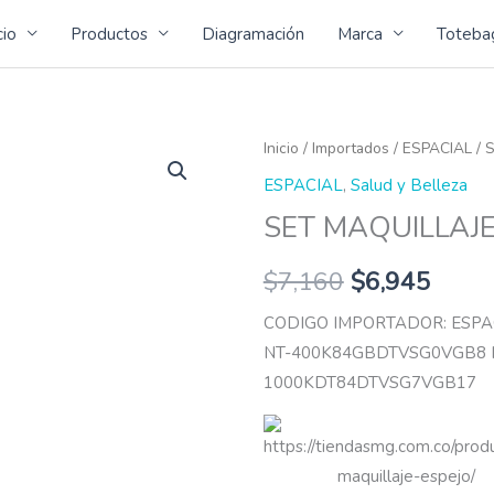
cio
Productos
Diagramación
Marca
Toteba
SET
Inicio
/
Importados
/
ESPACIAL
/ 
MAQUILLAJE
ESPACIAL
,
Salud y Belleza
ESPEJO
SET MAQUILLAJE
cantidad
$
7,160
$
6,945
CODIGO IMPORTADOR: ESPA
NT-400K84GBDTVSG0VGB8 
1000KDT84DTVSG7VGB17
https://tiendasmg.com.co/prod
maquillaje-espejo/