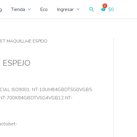
Buscar
g
Tienda
Eco
Ingresar
$
0
SET MAQUILLAJE ESPEJO
 ESPEJO
CIAL ISO9001: NT-10UM84GBDTSG0VGB5
NT-700K84GBDTVSG4VGB12 NT-
ucto/set-