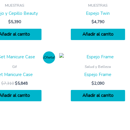
MUESTRAS
MUESTRAS
jo y Cepillo Beauty
Espejo Twin
$
5,390
$
4,790
Añadir al carrito
Añadir al carrito
¡Oferta!
Gif
Salud y Belleza
et Manicure Case
Espejo Frame
$
7,310
$
5,848
$
2,090
Añadir al carrito
Añadir al carrito