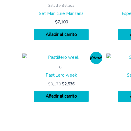
Salud y Belleza
Set Manicure Manzana
Espe
$
7,100
Añadir al carrito
¡Oferta!
Gif
Pastillero week
S
$
3,170
$
2,536
Añadir al carrito