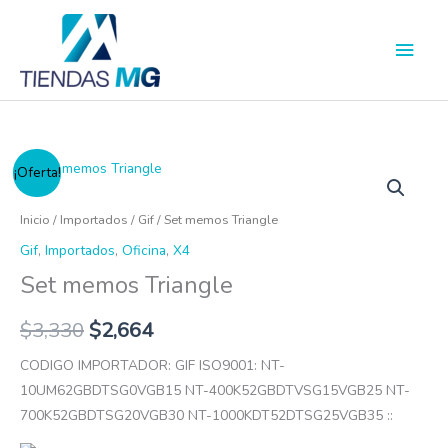
Ir
Men
al
princ
contenido
Set
¡Oferta!
memos
Triangle
Inicio
/
Importados
/
Gif
/ Set memos Triangle
cantidad
Gif
,
Importados
,
Oficina
,
X4
Set memos Triangle
$
3,330
$
2,664
CODIGO IMPORTADOR: GIF ISO9001: NT-
10UM62GBDTSG0VGB15 NT-400K52GBDTVSG15VGB25 NT-
700K52GBDTSG20VGB30 NT-1000KDT52DTSG25VGB35 ::