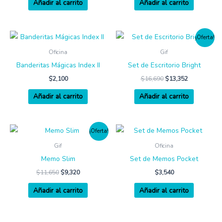
Añadir al carrito
Añadir al carrito
¡Oferta!
Oficina
Gif
Banderitas Mágicas Index II
Set de Escritorio Bright
$
2,100
$
16,690
$
13,352
Añadir al carrito
Añadir al carrito
¡Oferta!
Gif
Oficina
Memo Slim
Set de Memos Pocket
$
11,650
$
9,320
$
3,540
Añadir al carrito
Añadir al carrito