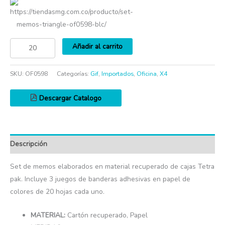
https://tiendasmg.com.co/producto/set-
memos-triangle-of0598-blc/
Añadir al carrito
SKU:
OF0598
Categorías:
Gif
,
Importados
,
Oficina
,
X4
Descargar Catalogo
Descripción
Set de memos elaborados en material recuperado de cajas Tetra
pak. Incluye 3 juegos de banderas adhesivas en papel de
colores de 20 hojas cada uno.
MATERIAL:
Cartón recuperado, Papel