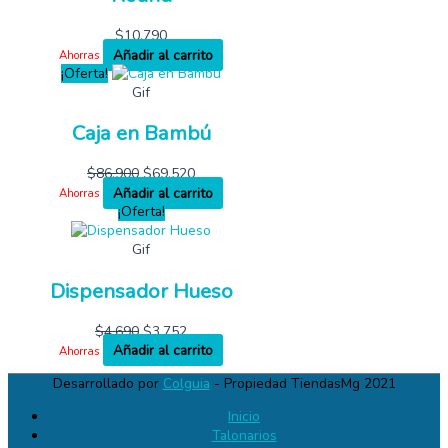
$
10,790
Añadir al carrito
Ahorras
¡Oferta!
Gif
Caja en Bambú
$
86,900
$
69,520
Añadir al carrito
Ahorras
¡Oferta!
Gif
Dispensador Hueso
$
4,690
$
3,752
Añadir al carrito
Ahorras
Desarrollado por
Colguia
- Propiedad TiendasMg 2021
Inicio
Talonarios