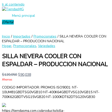
Ir al contenido
Menú principal
¡Oferta!
Inicio
/
Importados
/
Promocionales
/ SILLA NEVERA COOLER CON
ESPALDAR – PRODUCCION NACIONAL
Hogar
,
Promocionales
,
Variedades
SILLA NEVERA COOLER CON
ESPALDAR – PRODUCCION NACIONAL
$
120,050
$
90,038
Ahorras
CODIGO IMPORTADOR: PROMOS ISO9001: NT-
10UM81GBDTSG0VGB10 NT-400K64GBDTVSG10VGB15 NT-
700K62GBDTVSG15VGB20 NT-1000KDT62DTSG20VGB30
https://tiendasmg.com.co/producto/silla-