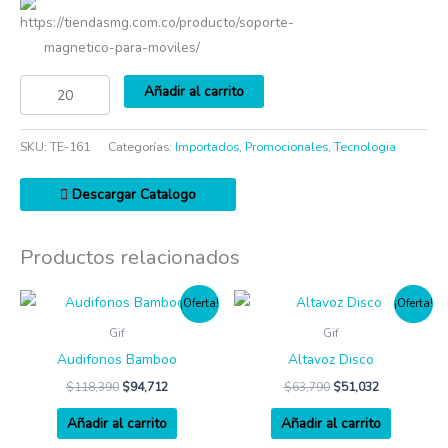
https://tiendasmg.com.co/producto/soporte-
magnetico-para-moviles/
Añadir al carrito
SKU:
TE-161
Categorías:
Importados
,
Promocionales
,
Tecnologia
Descargar Catalogo
Productos relacionados
¡Oferta!
¡Oferta!
Gif
Gif
Audifonos Bamboo
Altavoz Disco
$
118,390
$
94,712
$
63,790
$
51,032
Añadir al carrito
Añadir al carrito