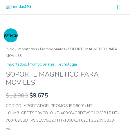
Ir
Men
al
prin
contenido
SOPORTE
¡Oferta!
MAGNETICO
PARA
Inicio
/
Importados
/
Promocionales
/ SOPORTE MAGNETICO PARA
MOVILES
MOVILES
cantidad
Importados
,
Promocionales
,
Tecnologia
SOPORTE MAGNETICO PARA
MOVILES
$
12,900
$
9,675
CODIGO IMPORTADOR: PROMOS ISO9001: NT-
10UM81GBDTSG0VGB10 NT-400K64GBDTVSG10VGB15 NT-
700K62GBDTVSG15VGB20 NT-1000KDT62DTSG20VGB30