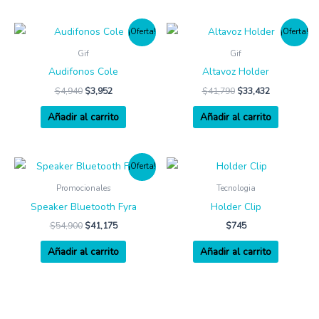
¡Oferta!
¡Oferta!
Gif
Gif
Audifonos Cole
Altavoz Holder
$
4,940
$
3,952
$
41,790
$
33,432
Añadir al carrito
Añadir al carrito
¡Oferta!
Promocionales
Tecnologia
Speaker Bluetooth Fyra
Holder Clip
$
54,900
$
41,175
$
745
Añadir al carrito
Añadir al carrito