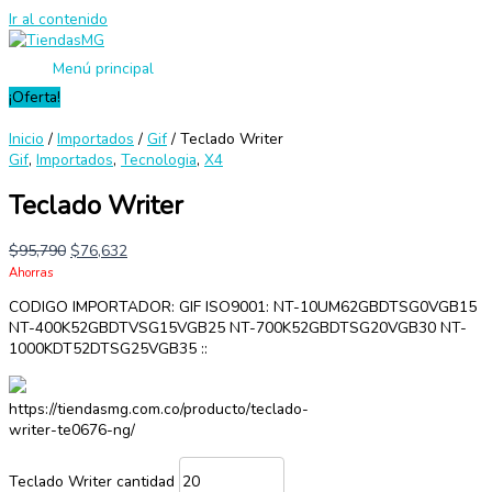
Ir al contenido
Menú principal
¡Oferta!
Inicio
/
Importados
/
Gif
/ Teclado Writer
Gif
,
Importados
,
Tecnologia
,
X4
Teclado Writer
$
95,790
$
76,632
Ahorras
CODIGO IMPORTADOR: GIF ISO9001: NT-10UM62GBDTSG0VGB15
NT-400K52GBDTVSG15VGB25 NT-700K52GBDTSG20VGB30 NT-
1000KDT52DTSG25VGB35 ::
https://tiendasmg.com.co/producto/teclado-
writer-te0676-ng/
Teclado Writer cantidad