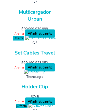
Gif
Multicargador
Urban
$
99,999
$
79,999
Añadir al carrito
Ahorras
¡Oferta!
Gif
Set Cables Travel
$
29,190
$
23,352
Añadir al carrito
Ahorras
Tecnologia
Holder Clip
$
745
Añadir al carrito
Ahorras
¡Oferta!