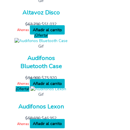
Gif
Altavoz Disco
$
63,790
$
51,032
Añadir al carrito
Ahorras
¡Oferta!
Gif
Audifonos
Bluetooth Case
$
94,900
$
75,920
Añadir al carrito
Ahorras
¡Oferta!
Gif
Audifonos Lexon
$
58,690
$
46,952
Añadir al carrito
Ahorras