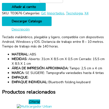
Añadir al carrito
SKU:
TE0676
Categorías:
Gif
,
Importados
,
Tecnologia
,
X4
Descargar Catalogo
Descripción
Teclado inalámbrico, plegable y ligero, compatible con dispositivos
Android, Windows y IOS. Distancia de trabajo entre 8 – 10 metros.
Tiempo de trabajo más de 140 horas.
MATERIAL:
ABS
MEDIDAS:
Abierto: 31cm X 8,5 cm X 0,5 cm Cerrado: 15,5 cm
X 8,5 X 1 cm
ÁREA DE IMPRESIÓN APROXIMADA:
Tampo: 2,5 cm x 4 cm
MARCA:
SE SUGIERE: Tampografia variedades hasta 4 tintas
EMPAQUE:
EMPAQUE INDIVIDUAL:
Bluetooth folding keyboard
Productos relacionados
¡Oferta!