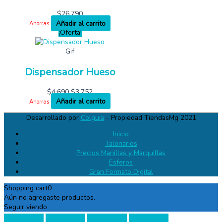
$
26,790
Añadir al carrito
Ahorras
¡Oferta!
Gif
Dispensador Hueso
$
4,690
$
3,752
Añadir al carrito
Ahorras
Desarrollado por
Colguia
- Propiedad TiendasMg 2021
Inicio
Talonarios
Precios Manillas y Marquillas
Esferos
Gran Formato Digital
Shopping cart
0
Aún no agregaste productos.
Seguir viendo