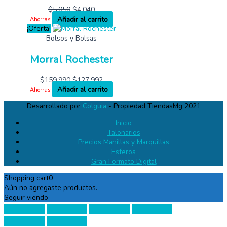
$
5,050
$
4,040
Añadir al carrito
Ahorras
¡Oferta!
Bolsos y Bolsas
Morral Rochester
$
159,990
$
127,992
Añadir al carrito
Ahorras
Desarrollado por
Colguia
- Propiedad TiendasMg 2021
Inicio
Talonarios
Precios Manillas y Marquillas
Esferos
Gran Formato Digital
Shopping cart
0
Aún no agregaste productos.
Seguir viendo