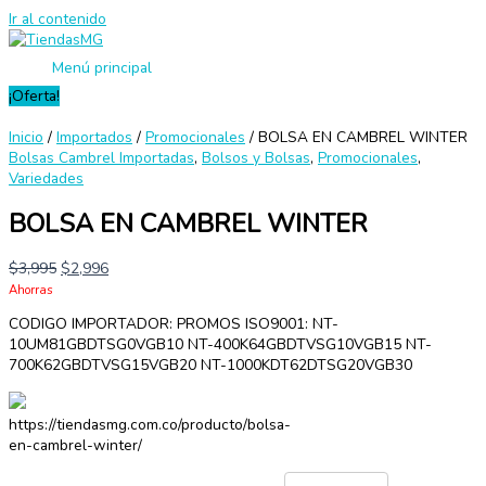
Ir al contenido
Menú principal
¡Oferta!
Inicio
/
Importados
/
Promocionales
/ BOLSA EN CAMBREL WINTER
Bolsas Cambrel Importadas
,
Bolsos y Bolsas
,
Promocionales
,
Variedades
BOLSA EN CAMBREL WINTER
$
3,995
$
2,996
Ahorras
CODIGO IMPORTADOR: PROMOS ISO9001: NT-
10UM81GBDTSG0VGB10 NT-400K64GBDTVSG10VGB15 NT-
700K62GBDTVSG15VGB20 NT-1000KDT62DTSG20VGB30
https://tiendasmg.com.co/producto/bolsa-
en-cambrel-winter/