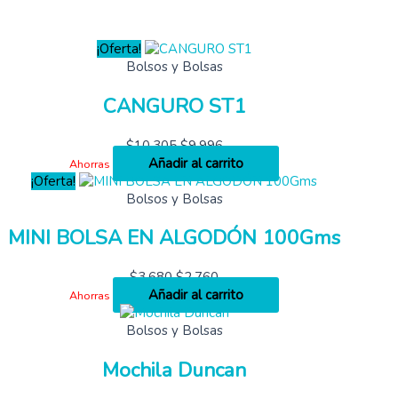
¡Oferta!
Bolsos y Bolsas
CANGURO ST1
$
10,305
$
9,996
Añadir al carrito
Ahorras
¡Oferta!
Bolsos y Bolsas
MINI BOLSA EN ALGODÓN 100Gms
$
3,680
$
2,760
Añadir al carrito
Ahorras
Bolsos y Bolsas
Mochila Duncan