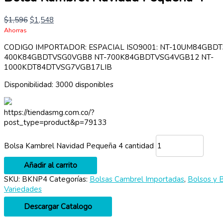
$
1,596
$
1,548
Ahorras
CODIGO IMPORTADOR: ESPACIAL ISO9001: NT-10UM84GBD
400K84GBDTVSG0VGB8 NT-700K84GBDTVSG4VGB12 NT-
1000KDT84DTVSG7VGB17LIB
Disponibilidad:
3000 disponibles
https://tiendasmg.com.co/?
post_type=product&p=79133
Bolsa Kambrel Navidad Pequeña 4 cantidad
Añadir al carrito
SKU:
BKNP4
Categorías:
Bolsas Cambrel Importadas
,
Bolsos y 
Variedades
Descargar Catalogo