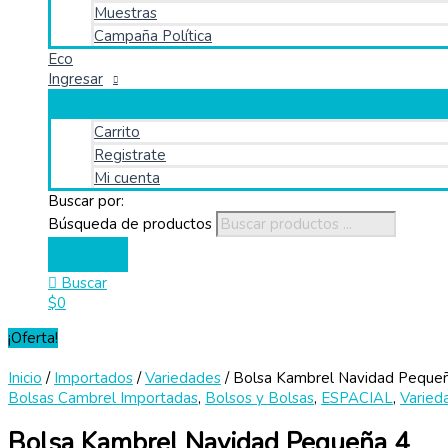
Muestras
Campaña Política
Eco
Ingresar
Carrito
Registrate
Mi cuenta
Buscar por:
Búsqueda de productos
Buscar
$
0
¡Oferta!
Inicio
/
Importados
/
Variedades
/ Bolsa Kambrel Navidad Peque
Bolsas Cambrel Importadas
,
Bolsos y Bolsas
,
ESPACIAL
,
Varied
Bolsa Kambrel Navidad Pequeña 4