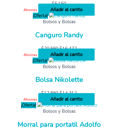
$
5,150
Añadir al carrito
Ahorras
¡Oferta!
Bolsos y Bolsas
Canguro Randy
$
20,590
$
16,472
Añadir al carrito
Ahorras
¡Oferta!
Bolsos y Bolsas
Bolsa Nikolette
$
17,890
$
14,312
Añadir al carrito
Ahorras
¡Oferta!
Bolsos y Bolsas
Morral para portatil Adolfo