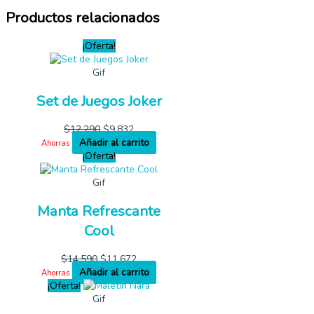
Productos relacionados
¡Oferta!
Gif
Set de Juegos Joker
$
12,290
$
9,832
Añadir al carrito
Ahorras
¡Oferta!
Gif
Manta Refrescante
Cool
$
14,590
$
11,672
Añadir al carrito
Ahorras
¡Oferta!
Gif