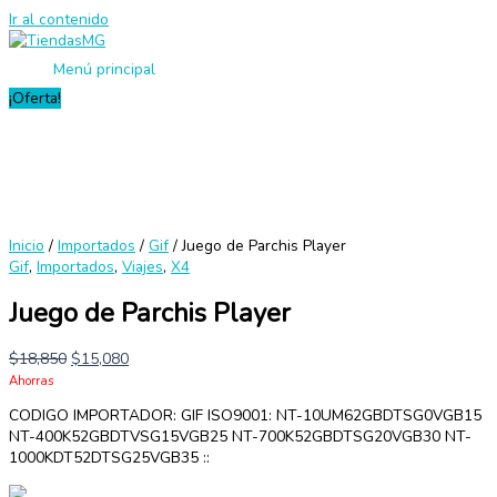
Ir al contenido
Menú principal
¡Oferta!
Inicio
/
Importados
/
Gif
/ Juego de Parchis Player
Gif
,
Importados
,
Viajes
,
X4
Juego de Parchis Player
$
18,850
$
15,080
Ahorras
CODIGO IMPORTADOR: GIF ISO9001: NT-10UM62GBDTSG0VGB15
NT-400K52GBDTVSG15VGB25 NT-700K52GBDTSG20VGB30 NT-
1000KDT52DTSG25VGB35 ::