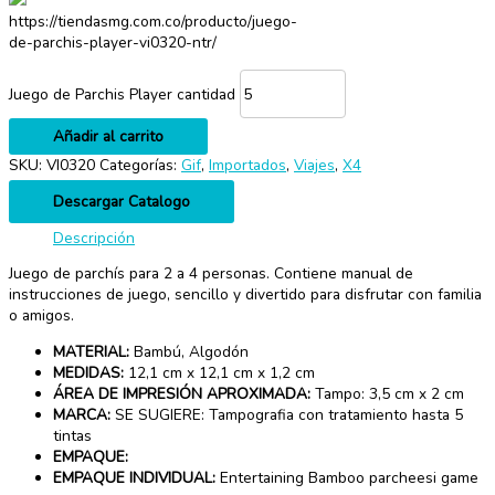
https://tiendasmg.com.co/producto/juego-
de-parchis-player-vi0320-ntr/
Juego de Parchis Player cantidad
Añadir al carrito
SKU:
VI0320
Categorías:
Gif
,
Importados
,
Viajes
,
X4
Descargar Catalogo
Descripción
Juego de parchís para 2 a 4 personas. Contiene manual de
instrucciones de juego, sencillo y divertido para disfrutar con familia
o amigos.
MATERIAL:
Bambú, Algodón
MEDIDAS:
12,1 cm x 12,1 cm x 1,2 cm
ÁREA DE IMPRESIÓN APROXIMADA:
Tampo: 3,5 cm x 2 cm
MARCA:
SE SUGIERE: Tampografia con tratamiento hasta 5
tintas
EMPAQUE:
EMPAQUE INDIVIDUAL:
Entertaining Bamboo parcheesi game