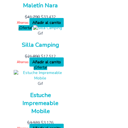
Maletín Nara
$
41,790
$
33,432
Añadir al carrito
Ahorras
¡Oferta!
Gif
Silla Camping
$
21,890
$
17,512
Añadir al carrito
Ahorras
¡Oferta!
Gif
Estuche
Impremeable
Mobile
$
3,970
$
3,176