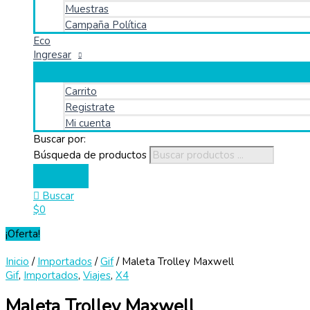
Muestras
Campaña Política
Eco
Ingresar
Carrito
Registrate
Mi cuenta
Buscar por:
Búsqueda de productos
Buscar
$
0
¡Oferta!
Inicio
/
Importados
/
Gif
/ Maleta Trolley Maxwell
Gif
,
Importados
,
Viajes
,
X4
Maleta Trolley Maxwell