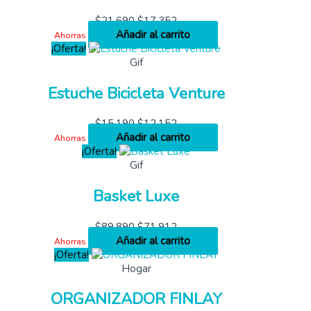
$
21,690
$
17,352
Añadir al carrito
Ahorras
¡Oferta!
Gif
Estuche Bicicleta Venture
$
15,190
$
12,152
Añadir al carrito
Ahorras
¡Oferta!
Gif
Basket Luxe
$
89,890
$
71,912
Añadir al carrito
Ahorras
¡Oferta!
Hogar
ORGANIZADOR FINLAY