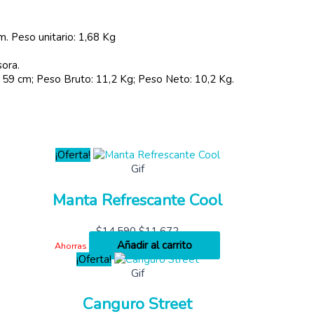
m. Peso unitario: 1,68 Kg
sora.
 59 cm; Peso Bruto: 11,2 Kg; Peso Neto: 10,2 Kg.
¡Oferta!
Gif
Manta Refrescante Cool
$
14,590
$
11,672
Añadir al carrito
Ahorras
¡Oferta!
Gif
Canguro Street