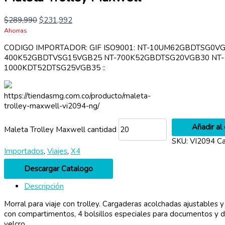
$
289,990
$
231,992
Ahorras
CODIGO IMPORTADOR: GIF ISO9001: NT-10UM62GBDTSG0VG
400K52GBDTVSG15VGB25 NT-700K52GBDTSG20VGB30 NT-
1000KDT52DTSG25VGB35 ::
https://tiendasmg.com.co/producto/maleta-
trolley-maxwell-vi2094-ng/
Añadir al 
Maleta Trolley Maxwell cantidad
SKU:
VI2094
Ca
Importados
,
Viajes
,
X4
Descargar Catalogo
Descripción
Morral para viaje con trolley. Cargaderas acolchadas ajustables y 
con compartimentos, 4 bolsillos especiales para documentos y dos
velcro.