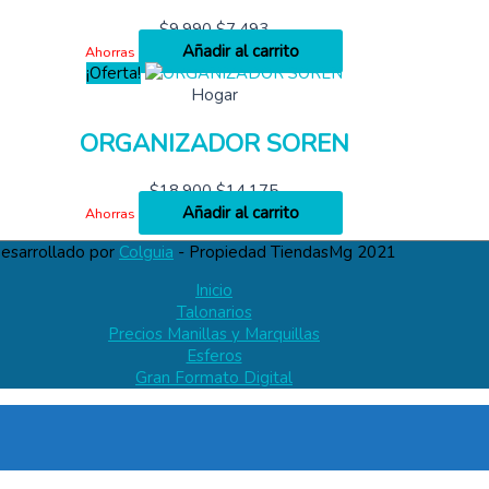
$
9,990
$
7,493
Añadir al carrito
Ahorras
¡Oferta!
Hogar
ORGANIZADOR SOREN
$
18,900
$
14,175
Añadir al carrito
Ahorras
esarrollado por
Colguia
- Propiedad TiendasMg 2021
Inicio
Talonarios
Precios Manillas y Marquillas
Esferos
Gran Formato Digital