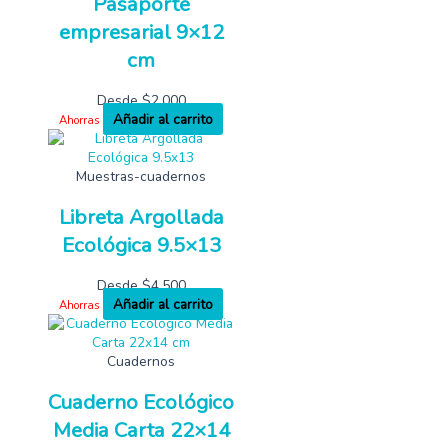
Pasaporte
empresarial 9×12
cm
Desde
$
2,000
Añadir al carrito
Ahorras
Muestras-cuadernos
Libreta Argollada
Ecológica 9.5×13
Desde
$
4,500
Añadir al carrito
Ahorras
Cuadernos
Cuaderno Ecológico
Media Carta 22×14