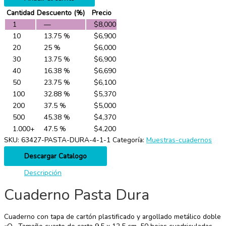
Cantidad
Descuento (%)
Precio
1
—
$
8,000
10
13.75 %
$
6,900
20
25 %
$
6,000
30
13.75 %
$
6,900
40
16.38 %
$
6,690
50
23.75 %
$
6,100
100
32.88 %
$
5,370
200
37.5 %
$
5,000
500
45.38 %
$
4,370
1.000+
47.5 %
$
4,200
SKU:
63427-PASTA-DURA-4-1-1
Categoría:
Muestras-cuadernos
Descargar Catalogo
Descripción
Cuaderno Pasta Dura
Cuaderno con tapa de cartón plastificado y argollado metálico doble