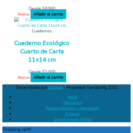
Desde
$
8,900
Añadir al carrito
Ahorras
Cuadernos
Cuaderno Ecológico
Cuarto de Carta
11×14 cm
Desde
$
3,500
Añadir al carrito
Ahorras
Desarrollado por
Colguia
- Propiedad TiendasMg 2021
Inicio
Talonarios
Precios Manillas y Marquillas
Esferos
Gran Formato Digital
Shopping cart
0