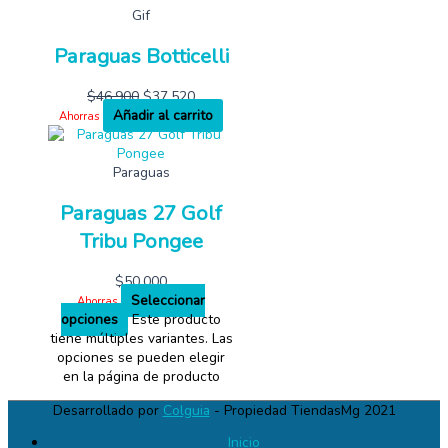
Gif
Paraguas Botticelli
$
46,900
$
37,520
Añadir al carrito
Ahorras
Paraguas
Paraguas 27 Golf
Tribu Pongee
$
50,000
Seleccionar
Ahorras
opciones
Este producto
tiene múltiples variantes. Las
opciones se pueden elegir
en la página de producto
Desarrollado por
Colguia
- Propiedad TiendasMg 2021
Inicio