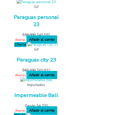
Gif
Paraguas personal
23
$
56,990
$
45,592
Añadir al carrito
Ahorras
¡Oferta!
Gif
Paraguas city 23
$
82,290
$
65,832
Añadir al carrito
Ahorras
Importados
Impermeable Ball
Desde
$
4,700
Añadir al carrito
Ahorras