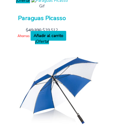
¡Oferta!
Gif
Paraguas Picasso
$
49,390
$
39,512
Añadir al carrito
Ahorras
¡Oferta!