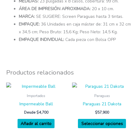
MEDIDAS:
23 pulgadas x 8 casos, cobertura: 99 cm.
ÁREA DE IMPRESIÓN APROXIMADA:
20 x 10 cm.
MARCA:
SE SUGIERE: Screen Paraguas hasta 3 tintas.
EMPAQUE:
36 Unidades en caja máster de: 31 cm x 32 cm
x 34,5 cm; Peso Bruto: 15,6 Kg; Peso Neto: 14,5 Kg.
EMPAQUE INDIVIDUAL:
Cada pieza con Bolsa OPP
Productos relacionados
Este
produ
Importados
Paraguas
tiene
Impermeable Ball
Paraguas 21 Dakota
múltip
Desde
$
4,700
$
57,900
varian
Añadir al carrito
Seleccionar opciones
Las
opcio