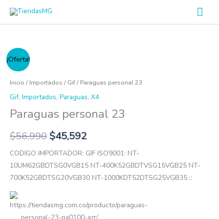
Ir
Men
al
prin
contenido
Paraguas
¡Oferta!
personal
23
Inicio
/
Importados
/
Gif
/ Paraguas personal 23
cantidad
Gif
,
Importados
,
Paraguas
,
X4
Paraguas personal 23
$
56,990
$
45,592
CODIGO IMPORTADOR: GIF ISO9001: NT-
10UM62GBDTSG0VGB15 NT-400K52GBDTVSG15VGB25 NT-
700K52GBDTSG20VGB30 NT-1000KDT52DTSG25VGB35 ::
https://tiendasmg.com.co/producto/paraguas-
personal-23-pa0100-azr/