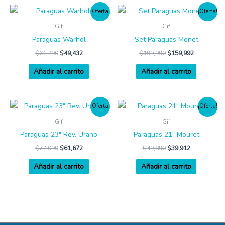
se
¡Oferta!
¡Oferta!
puede
Gif
Gif
elegir
Paraguas Warhol
Set Paraguas Monet
en
la
$
61,790
$
49,432
$
199,990
$
159,992
págin
Añadir al carrito
Añadir al carrito
de
produ
¡Oferta!
¡Oferta!
Gif
Gif
Paraguas 23″ Rev. Urano
Paraguas 21″ Mouret
$
77,090
$
61,672
$
49,890
$
39,912
Añadir al carrito
Añadir al carrito