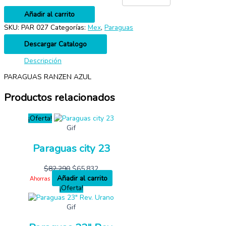
Añadir al carrito
SKU:
PAR 027
Categorías:
Mex
,
Paraguas
Descargar Catalogo
Descripción
PARAGUAS RANZEN AZUL
Productos relacionados
¡Oferta!
Gif
Paraguas city 23
$
82,290
$
65,832
Añadir al carrito
Ahorras
¡Oferta!
Gif