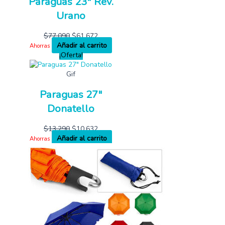
Paraguas 23″ Rev.
Urano
$
77,090
$
61,672
Añadir al carrito
Ahorras
¡Oferta!
Gif
Paraguas 27″
Donatello
$
13,290
$
10,632
Añadir al carrito
Ahorras