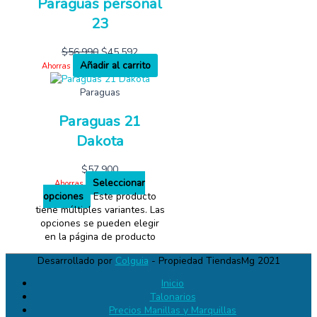
Paraguas personal
23
$
56,990
$
45,592
Añadir al carrito
Ahorras
Paraguas
Paraguas 21
Dakota
$
57,900
Seleccionar
Ahorras
opciones
Este producto
tiene múltiples variantes. Las
opciones se pueden elegir
en la página de producto
Desarrollado por
Colguia
- Propiedad TiendasMg 2021
Inicio
Talonarios
Precios Manillas y Marquillas