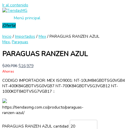
Ir al contenido
Menú principal
¡Oferta!
Inicio
/
Importados
/
Mex
/ PARAGUAS RANZEN AZUL
Mex
,
Paraguas
PARAGUAS RANZEN AZUL
$
20,706
$
16,979
Ahorras
CODIGO IMPORTADOR: MEX ISO9001: NT-10UM84GBDTSG0VGB4
NT-400K84GBDTVSG0VGB7 NT-700K84GBDTVSG3VGB12 NT-
1000KDT84DTVSG7VGB17 ::
https://tiendasmg.com.co/producto/paraguas-
ranzen-azul/
PARAGUAS RANZEN AZUL cantidad